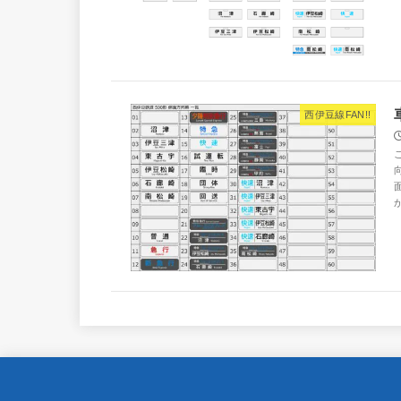
西伊豆線FAN!!
が