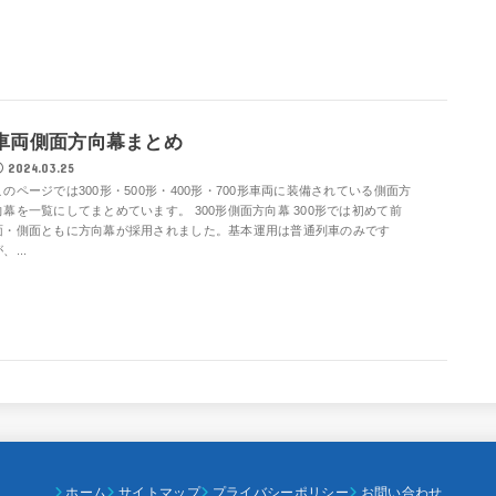
車両側面方向幕まとめ
2024.03.25
このページでは300形・500形・400形・700形車両に装備されている側面方
向幕を一覧にしてまとめています。 300形側面方向幕 300形では初めて前
面・側面ともに方向幕が採用されました。基本運用は普通列車のみです
、...
ホーム
サイトマップ
プライバシーポリシー
お問い合わせ